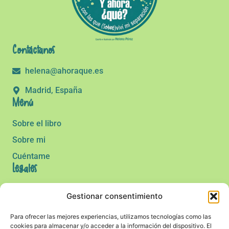
Contáctanos
helena@ahoraque.es
Madrid, España
Menú
Sobre el libro
Sobre mi
Cuéntame
Legales
Política de cookies
Gestionar consentimiento
Política de privacidad
Para ofrecer las mejores experiencias, utilizamos tecnologías como las
Aviso legal
cookies para almacenar y/o acceder a la información del dispositivo. El